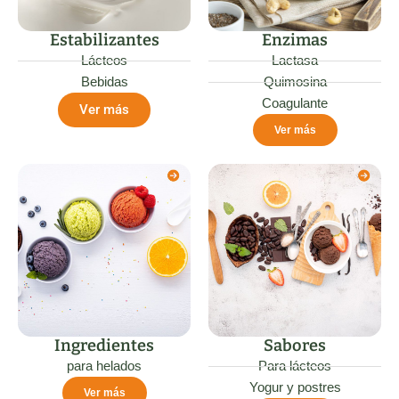
Estabilizantes
Enzimas
Lácteos
Lactasa
Bebidas
Quimosina
Coagulante
Ver más
Ver más
Ingredientes
Sabores
para helados
Para lácteos
Yogur y postres
Ver más