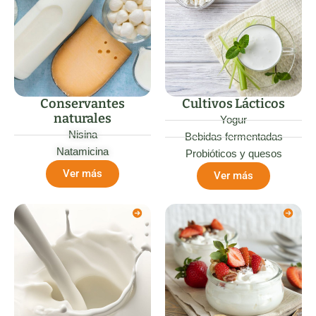
Conservantes
Cultivos Lácticos
naturales
Yogur
Nisina
Bebidas fermentadas
Natamicina
Probióticos y quesos
Ver más
Ver más