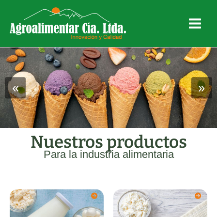
Skip
Main
to
Menu
content
«
»
Nuestros productos
Para la industria alimentaria